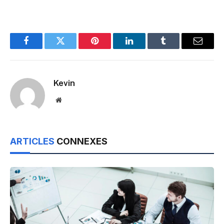
Facebook
Twitter
Pinterest
LinkedIn
Tumblr
Email
Kevin
Website
ARTICLES
CONNEXES