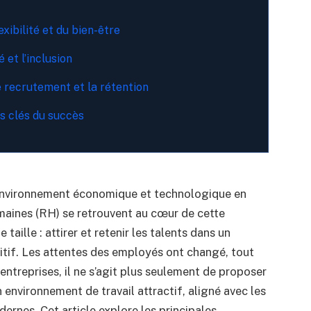
xibilité et du bien-être
 et l’inclusion
e recrutement et la rétention
es clés du succès
 environnement économique et technologique en
aines (RH) se retrouvent au cœur de cette
aille : attirer et retenir les talents dans un
itif. Les attentes des employés ont changé, tout
ntreprises, il ne s’agit plus seulement de proposer
 environnement de travail attractif, aligné avec les
dernes. Cet article explore les principales