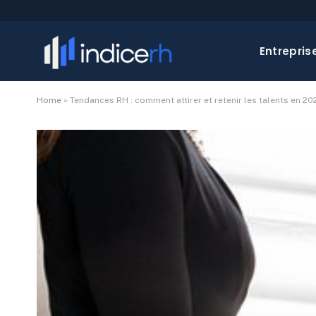
Entrepris
Home
»
Tendances RH : comment attirer et retenir les talents en 20