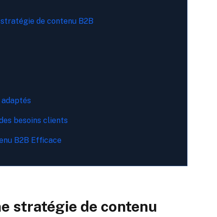
 stratégie de contenu B2B
t adaptés
des besoins clients
tenu B2B Efficace
 stratégie de contenu