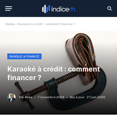
Home
»
Karaoké à crédit : comment financer ?
BANQUE & FINANCE
Karaoké à crédit : comment
financer ?
Par
Alex
7 novembre 2024
Mis à jour:
27 juin 2026