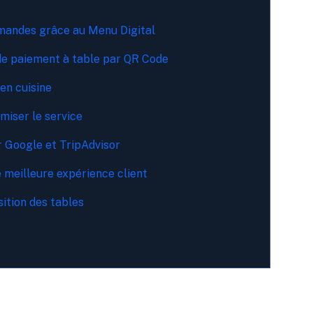
mmandes grâce au Menu Digital
de paiement à table par QR Code
 en cuisine
imiser le service
ur Google et TripAdvisor
 meilleure expérience client
sition des tables