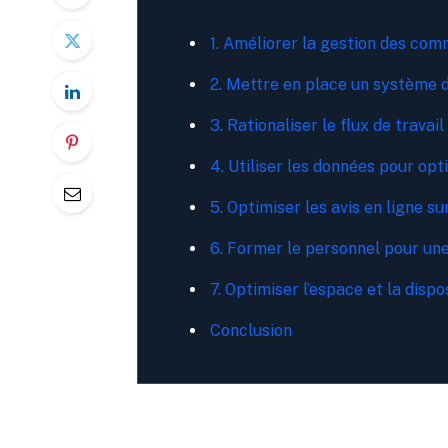
1. Améliorer la gestion des co
2. Mettre en place un système 
3. Rationaliser le flux de travail
4. Utiliser les données pour opt
5. Optimiser les avis en ligne s
6. Former le personnel pour une
7. Optimiser l’espace et la dispo
Conclusion