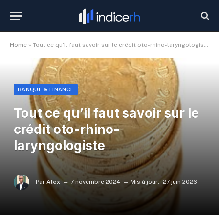
Home
»
Tout ce qu’il faut savoir sur le crédit oto-rhino-laryngologiste
BANQUE & FINANCE
Tout ce qu’il faut savoir sur le
crédit oto-rhino-
laryngologiste
Par
Alex
7 novembre 2024
Mis à jour:
27 juin 2026