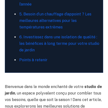
l’année
5.​ Besoin d’un chauffage d’appoint ? Les
meilleures⁣ alternatives pour les
⁤températures extrêmes
6. Investissez dans une isolation ​de⁤ qualité :
les bénéfices à ‍long terme ​pour votre studio
de jardin
Points ⁣à retenir
Bienvenue dans le⁣ monde enchanté de‌ votre
studio de‌
jardin
, un ⁢espace polyvalent conçu pour combler tous
vos besoins, quelle que soit la‌ saison ! Dans cet article,
nous ⁤explorerons‍ les meilleures solutions de