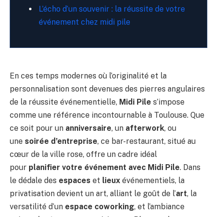
L’écho d’un souvenir : la réussite de votre
événement chez midi pile
En ces temps modernes où l’originalité et la
personnalisation sont devenues des pierres angulaires
de la réussite événementielle,
Midi Pile
s’impose
comme une référence incontournable à Toulouse. Que
ce soit pour un
anniversaire
, un
afterwork
, ou
une
soirée d’entreprise
, ce bar-restaurant, situé au
cœur de la ville rose, offre un cadre idéal
pour
planifier votre événement avec Midi Pile
. Dans
le dédale des
espaces
et
lieux
événementiels, la
privatisation devient un art, alliant le goût de l’
art
, la
versatilité d’un
espace coworking
, et l’ambiance