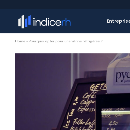
Entrepris
Home
»
Pourquoi opter pour une vitrine réfrigérée ?