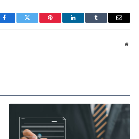
Facebook
Twitter
Pinterest
LinkedIn
Tumblr
Email
Websi