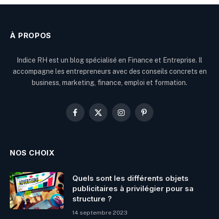
À PROPOS
Indice RH est un blog spécialisé en Finance et Entreprise. Il
accompagne les entrepreneurs avec des conseils concrets en
business, marketing, finance, emploi et formation.
Facebook
X
Instagram
Pinterest
(Twitter)
NOS CHOIX
Quels sont les différents objets
publicitaires à privilégier pour sa
structure ?
14 septembre 2023