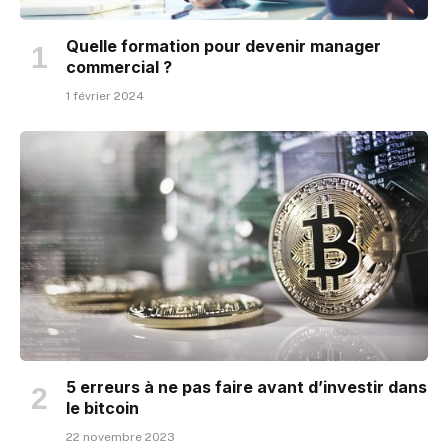
Quelle formation pour devenir manager
commercial ?
1 février 2024
5 erreurs à ne pas faire avant d’investir dans
le bitcoin
22 novembre 2023