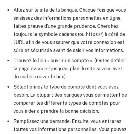
Allez sur le site de la banque. Chaque fois que vous
saisissez des informations personnelles en ligne,
faites preuve d’une grande prudence. Cherchez
toujours le symbole cadenas (ou https://) à côté de
l’URL afin de vous assurer que votre connexion est
sûre et sécurisée avant de saisir vos informations.
Trouvez le lien « ouvrir un compte ». (Faites défiler
la page d’accueil jusqu’au plan du site si vous avez
du mal à trouver le lien).
Sélectionnez le type de compte dont vous avez
besoin. La plupart des banques vous permettent de
comparer les différents types de comptes pour
vous aider à prendre la bonne décision.
Remplissez une demande. Ensuite, vous entrerez
toutes vos informations personnelles. Vous pouvez