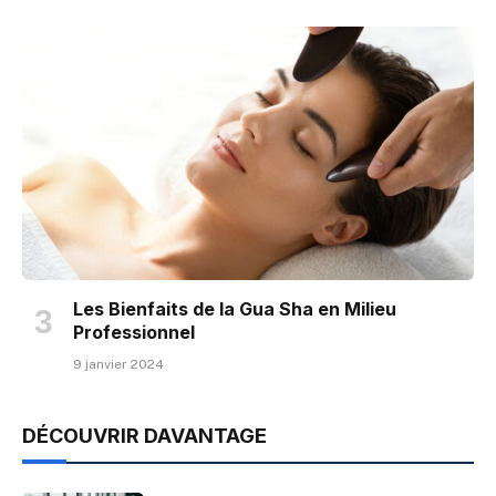
Les Bienfaits de la Gua Sha en Milieu
Professionnel
9 janvier 2024
DÉCOUVRIR DAVANTAGE