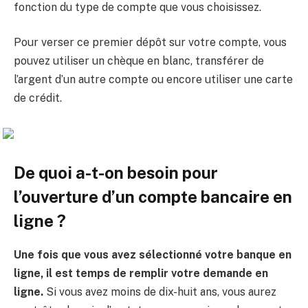
fonction du type de compte que vous choisissez.
Pour verser ce premier dépôt sur votre compte, vous
pouvez utiliser un chèque en blanc, transférer de
l’argent d’un autre compte ou encore utiliser une carte
de crédit.
De quoi a-t-on besoin pour
l’ouverture d’un compte bancaire en
ligne ?
Une fois que vous avez sélectionné votre banque en
ligne, il est temps de remplir votre demande en
ligne.
Si vous avez moins de dix-huit ans, vous aurez