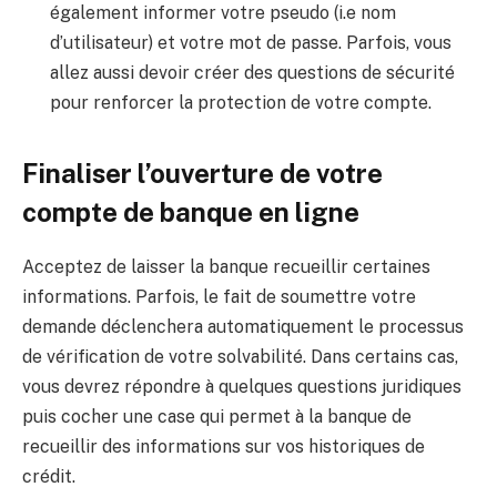
également informer votre pseudo (i.e nom
d’utilisateur) et votre mot de passe. Parfois, vous
allez aussi devoir créer des questions de sécurité
pour renforcer la protection de votre compte.
Finaliser l’ouverture de votre
compte de banque en ligne
Acceptez de laisser la banque recueillir certaines
informations. Parfois, le fait de soumettre votre
demande déclenchera automatiquement le processus
de vérification de votre solvabilité. Dans certains cas,
vous devrez répondre à quelques questions juridiques
puis cocher une case qui permet à la banque de
recueillir des informations sur vos historiques de
crédit.