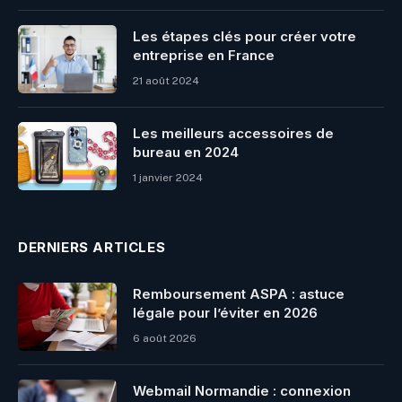
Les étapes clés pour créer votre
entreprise en France
21 août 2024
Les meilleurs accessoires de
bureau en 2024
1 janvier 2024
DERNIERS ARTICLES
Remboursement ASPA : astuce
légale pour l’éviter en 2026
6 août 2026
Webmail Normandie : connexion