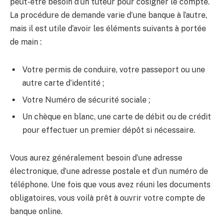
peut-être besoin d’un tuteur pour cosigner le compte.
La procédure de demande varie d’une banque à l’autre,
mais il est utile d’avoir les éléments suivants à portée
de main :
Votre permis de conduire, votre passeport ou une
autre carte d’identité ;
Votre Numéro de sécurité sociale ;
Un chèque en blanc, une carte de débit ou de crédit
pour effectuer un premier dépôt si nécessaire.
Vous aurez généralement besoin d’une adresse
électronique, d’une adresse postale et d’un numéro de
téléphone. Une fois que vous avez réuni les documents
obligatoires, vous voilà prêt à ouvrir votre compte de
banque online.