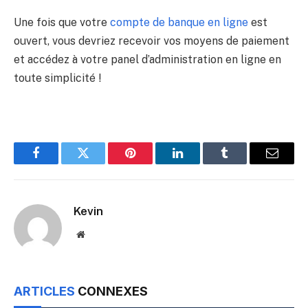
Une fois que votre
compte de banque en ligne
est
ouvert, vous devriez recevoir vos moyens de paiement
et accédez à votre panel d’administration en ligne en
toute simplicité !
Facebook
Twitter
Pinterest
LinkedIn
Tumblr
Email
Kevin
Website
ARTICLES
CONNEXES