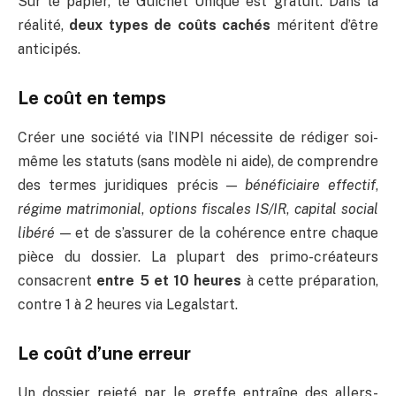
Sur le papier, le Guichet Unique est gratuit. Dans la
réalité,
deux types de coûts cachés
méritent d’être
anticipés.
Le coût en temps
Créer une société via l’INPI nécessite de rédiger soi-
même les statuts (sans modèle ni aide), de comprendre
des termes juridiques précis —
bénéficiaire effectif
,
régime matrimonial
,
options fiscales IS/IR
,
capital social
libéré
— et de s’assurer de la cohérence entre chaque
pièce du dossier. La plupart des primo-créateurs
consacrent
entre 5 et 10 heures
à cette préparation,
contre 1 à 2 heures via Legalstart.
Le coût d’une erreur
Un dossier rejeté par le greffe entraîne des allers-