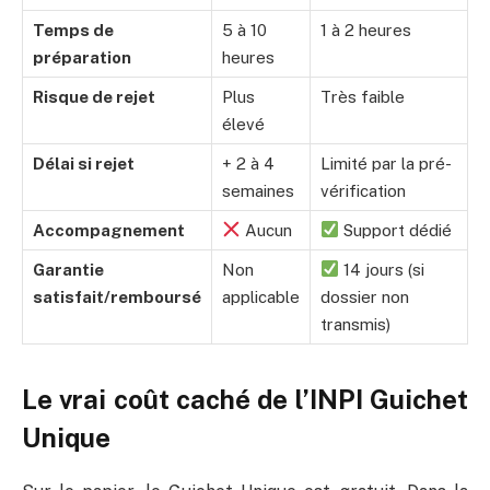
Temps de
5 à 10
1 à 2 heures
préparation
heures
Risque de rejet
Plus
Très faible
élevé
Délai si rejet
+ 2 à 4
Limité par la pré-
semaines
vérification
Accompagnement
Aucun
Support dédié
Garantie
Non
14 jours (si
satisfait/remboursé
applicable
dossier non
transmis)
Le vrai coût caché de l’INPI Guichet
Unique