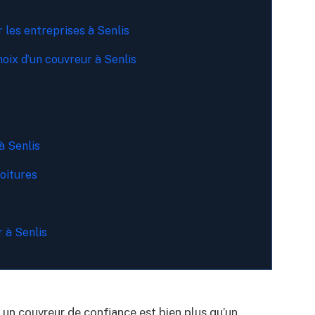
 les entreprises à Senlis
hoix d’un couvreur à Senlis
à Senlis
oitures
 à Senlis
 un couvreur de confiance est bien plus qu’un