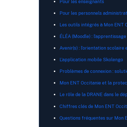
Pour les enseignants
Pour les personnels administrat
Les outils intégrés à Mon ENT 
ÉLÉA (Moodle) : l’apprentissage
Avenir(s) : l’orientation scolaire
L’application mobile Skolengo
Problèmes de connexion : solut
Mon ENT Occitanie et la prote
Le rôle de la DRANE dans le d
Chiffres clés de Mon ENT Occit
Questions fréquentes sur Mon 