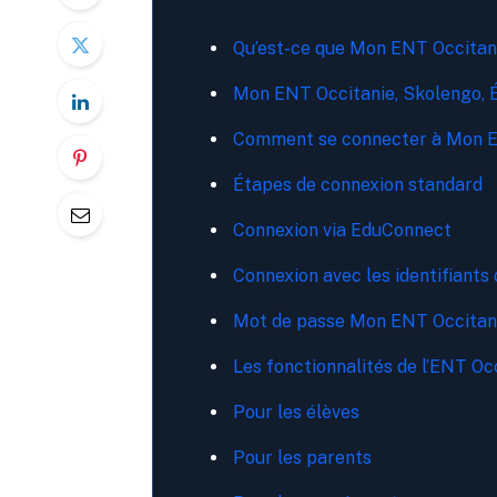
Qu’est-ce que Mon ENT Occitan
Mon ENT Occitanie, Skolengo, É
Comment se connecter à Mon E
Étapes de connexion standard
Connexion via EduConnect
Connexion avec les identifiants 
Mot de passe Mon ENT Occitanie
Les fonctionnalités de l’ENT Oc
Pour les élèves
Pour les parents