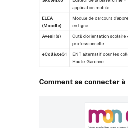
Skolengo
Éditeur de la plateforme +
application mobile
ÉLÉA
Module de parcours d’appr
(Moodle)
en ligne
Avenir(s)
Outil d’orientation scolaire 
professionnelle
eCollège31
ENT alternatif pour les col
Haute-Garonne
Comment se connecter à 