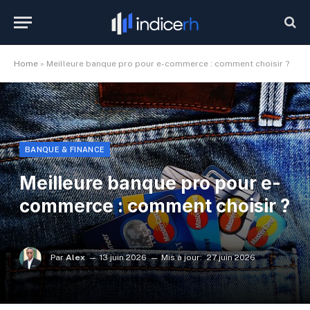
Home
»
Meilleure banque pro pour e-commerce : comment choisir ?
BANQUE & FINANCE
Meilleure banque pro pour e-
commerce : comment choisir ?
Par
Alex
13 juin 2026
Mis à jour:
27 juin 2026