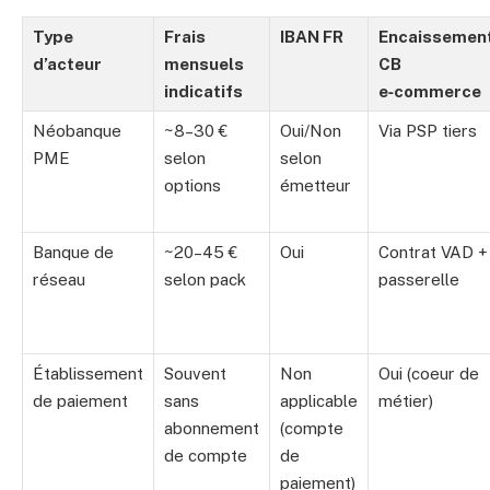
Type
Frais
IBAN FR
Encaissemen
d’acteur
mensuels
CB
indicatifs
e‑commerce
Néobanque
~8–30 €
Oui/Non
Via PSP tiers
PME
selon
selon
options
émetteur
Banque de
~20–45 €
Oui
Contrat VAD +
réseau
selon pack
passerelle
Établissement
Souvent
Non
Oui (coeur de
de paiement
sans
applicable
métier)
abonnement
(compte
de compte
de
paiement)