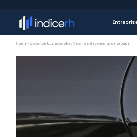
Entrepris
Home
»
Location bus avec chauffeur : déplacements de groupe