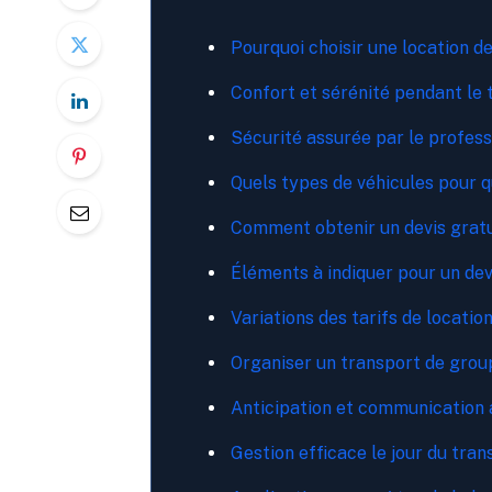
Pourquoi choisir une location d
Confort et sérénité pendant le 
Sécurité assurée par le profes
Quels types de véhicules pour q
Comment obtenir un devis gratui
Éléments à indiquer pour un de
Variations des tarifs de locati
Organiser un transport de group
Anticipation et communication 
Gestion efficace le jour du tran