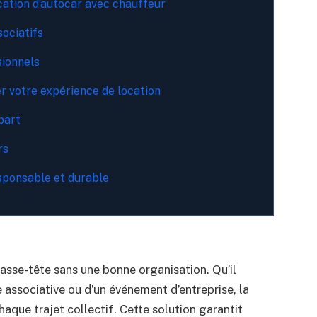
cation d’autocar avec chauffeur
sociatifs
sionnels
r votre expérience de location
part
rs
sponsable et durable
asse-tête sans une bonne organisation. Qu’il
e associative ou d’un événement d’entreprise, la
haque trajet collectif. Cette solution garantit