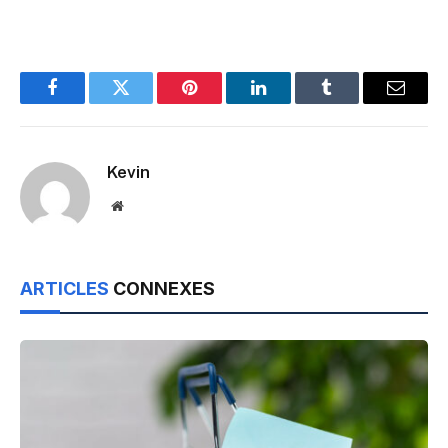
Facebook
Twitter
Pinterest
LinkedIn
Tumblr
Email
Kevin
Website
ARTICLES
CONNEXES