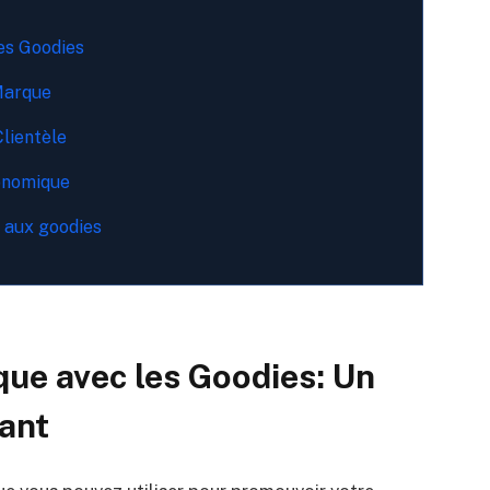
es Goodies
Marque
Clientèle
onomique
e aux goodies
ue avec les Goodies: Un
sant