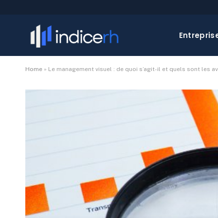
Entrepris
Home
»
Le management visuel : de quoi s’agit-il et quels sont les a