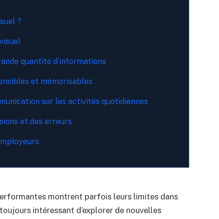
suel ?
visuel
rande quantité d’informations
ensibles et mémorisables
unication sur les activités quotidiennes
ions et des erreurs
 employeurs
rformantes montrent parfois leurs limites dans
t toujours intéressant d’explorer de nouvelles