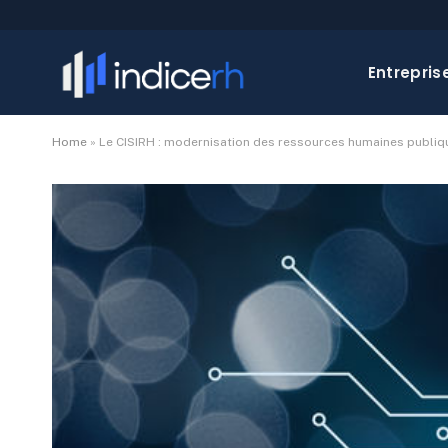
Entrepris
Home
»
Le CISIRH : modernisation des ressources humaines publiq