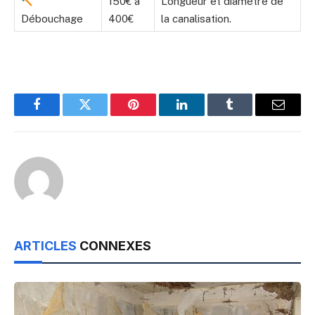
150€ à
Longueur et diamètre de
Débouchage
400€
la canalisation.
Facebook
Twitter
Pinterest
LinkedIn
Tumblr
Email
ARTICLES
CONNEXES