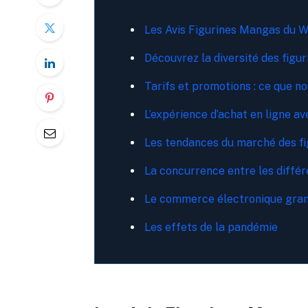
Les Avis Figurines Mangas du 
Découvrez la diversité des figu
Tarifs et promotions : ce que n
L’expérience d’achat en ligne av
Les tendances du marché des fi
La concurrence entre les différ
Le commerce électronique gran
Les effets de la pandémie