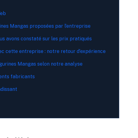
Web
rines Mangas proposées par l’entreprise
ous avons constaté sur les prix pratiqués
ec cette entreprise : notre retour d’expérience
gurines Mangas selon notre analyse
ents fabricants
dissant