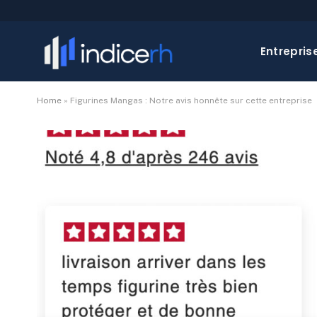
Entrepris
Home
»
Figurines Mangas : Notre avis honnête sur cette entreprise