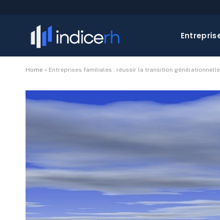
Entrepris
Home
»
Entreprises familiales : réussir la transition générationnelle