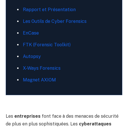
Rapport et Présentation
Les Outils de Cyber Forensics
EnCase
FTK (Forensic Toolkit)
Autopsy
X-Ways Forensics
Magnet AXIOM
Les
entreprises
font face à des menaces de sécurité
de plus en plus sophistiquées. Les
cyberattaques