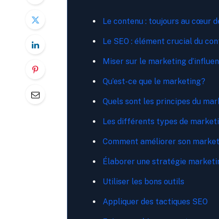
Le contenu : toujours au cœur d
Le SEO : élément crucial du co
Miser sur le marketing d’influe
Qu’est-ce que le marketing?
Quels sont les principes du ma
Les différents types de market
Comment améliorer son market
Élaborer une stratégie marketi
Utiliser les bons outils
Appliquer des tactiques SEO