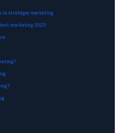
e la stratégie marketing
ntent marketing 2023
nce
rketing?
ing
ing?
ng