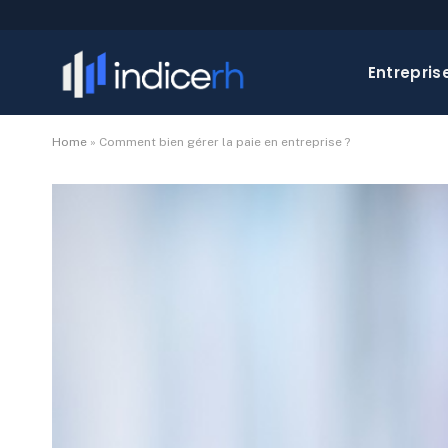
Entrepris
Home
»
Comment bien gérer la paie en entreprise ?