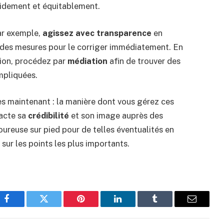
idement et équitablement.
ar exemple,
agissez avec transparence
en
 des mesures pour le corriger immédiatement. En
ation, procédez par
médiation
afin de trouver des
impliquées.
dès maintenant : la manière dont vous gérez ces
pacte sa
crédibilité
et son image auprès des
ureuse sur pied pour de telles éventualités en
sur les points les plus importants.
Facebook
Twitter
Pinterest
LinkedIn
Tumblr
Email