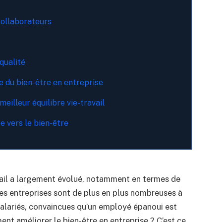
collaborateurs
qualité
e du bien-être en entreprise
meilleur équilibre vie-travail
e vers le bien-être
ail a largement évolué, notamment en termes de
 Les entreprises sont de plus en plus nombreuses à
salariés, convaincues qu’un employé épanoui est
t améliorer le bien-être en entreprise ? C’est ce