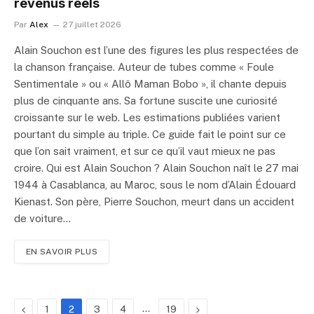
revenus réels
Par
Alex
27 juillet 2026
Alain Souchon est l’une des figures les plus respectées de
la chanson française. Auteur de tubes comme « Foule
Sentimentale » ou « Allô Maman Bobo », il chante depuis
plus de cinquante ans. Sa fortune suscite une curiosité
croissante sur le web. Les estimations publiées varient
pourtant du simple au triple. Ce guide fait le point sur ce
que l’on sait vraiment, et sur ce qu’il vaut mieux ne pas
croire. Qui est Alain Souchon ? Alain Souchon naît le 27 mai
1944 à Casablanca, au Maroc, sous le nom d’Alain Édouard
Kienast. Son père, Pierre Souchon, meurt dans un accident
de voiture…
EN SAVOIR PLUS
Précédent
…
Suivante
1
2
3
4
19