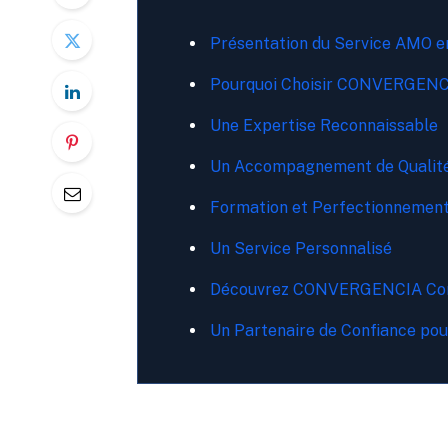
Présentation du Service AMO e
Pourquoi Choisir CONVERGENCI
Une Expertise Reconnaissable
Un Accompagnement de Qualit
Formation et Perfectionnemen
Un Service Personnalisé
Découvrez CONVERGENCIA Cons
Un Partenaire de Confiance pou