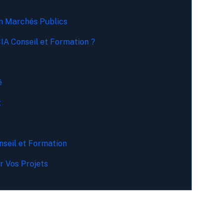
n Marchés Publics
A Conseil et Formation ?
é
t
eil et Formation
r Vos Projets