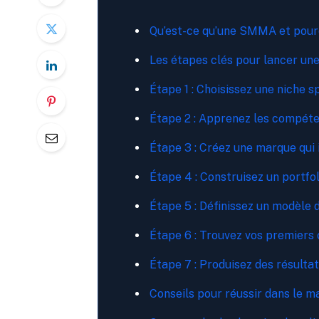
Qu’est-ce qu’une SMMA et pourq
Les étapes clés pour lancer 
Étape 1 : Choisissez une niche s
Étape 2 : Apprenez les compéte
Étape 3 : Créez une marque qui 
Étape 4 : Construisez un portfo
Étape 5 : Définissez un modèle d
Étape 6 : Trouvez vos premiers 
Étape 7 : Produisez des résult
Conseils pour réussir dans le