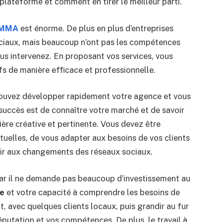
plateforme et comment en tirer le meilleur parti.
SMMA
est énorme. De plus en plus d’entreprises
ociaux, mais beaucoup n’ont pas les compétences
ous intervenez. En proposant vos services, vous
ifs de manière efficace et professionnelle.
pouvez développer rapidement votre agence et vous
u succès est de connaître votre marché et de savoir
re créative et pertinente. Vous devez être
uelles, de vous adapter aux besoins de vos clients
gir aux changements des réseaux sociaux.
car il ne demande pas beaucoup d’investissement au
se
et votre capacité à comprendre les besoins de
, avec quelques clients locaux, puis grandir au fur
putation et vos compétences. De plus, le travail à