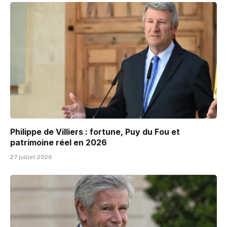
Philippe de Villiers : fortune, Puy du Fou et
patrimoine réel en 2026
27 juillet 2026