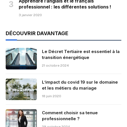
Apprendre l’anglais et le français
professionnel : les différentes solutions !
3 janvier 2020
DÉCOUVRIR DAVANTAGE
Le Décret Tertiaire est essentiel à la
transition énergétique
21 octobre 2024
L’impact du covid 19 sur le domaine
et les métiers du mariage
18 juin 2020
Comment choisir sa tenue
professionnelle ?
29 octobre 2024