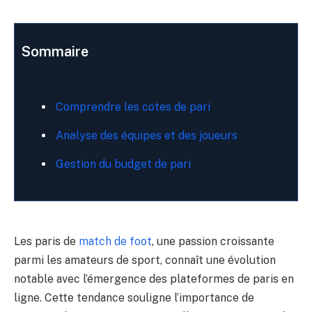
Sommaire
Comprendre les cotes de pari
Analyse des équipes et des joueurs
Gestion du budget de pari
Les paris de
match de foot
, une passion croissante
parmi les amateurs de sport, connaît une évolution
notable avec l’émergence des plateformes de paris en
ligne. Cette tendance souligne l’importance de