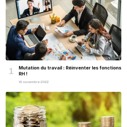
Mutation du travail : Réinventer les fonctions
RH !
16 novembre 2022