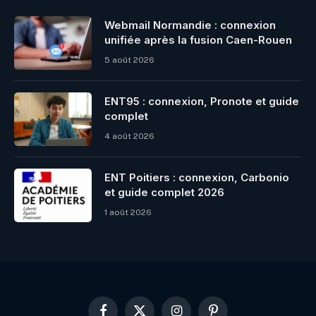
Webmail Normandie : connexion
unifiée après la fusion Caen-Rouen
5 août 2026
ENT95 : connexion, Pronote et guide
complet
4 août 2026
ENT Poitiers : connexion, Carbonio
et guide complet 2026
1 août 2026