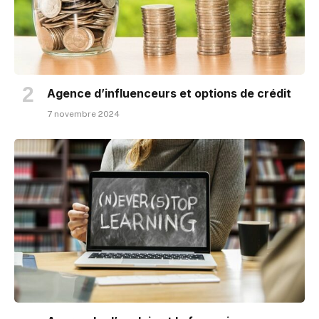
Agence d’influenceurs et options de crédit
7 novembre 2024