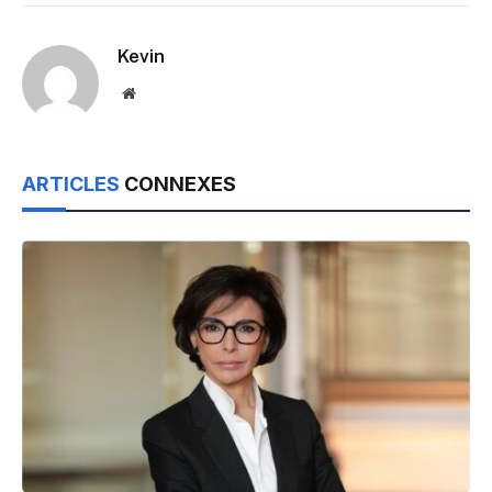
Kevin
Website
ARTICLES
CONNEXES