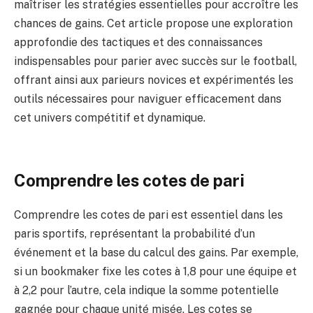
maîtriser les stratégies essentielles pour accroître les
chances de gains. Cet article propose une exploration
approfondie des tactiques et des connaissances
indispensables pour parier avec succès sur le football,
offrant ainsi aux parieurs novices et expérimentés les
outils nécessaires pour naviguer efficacement dans
cet univers compétitif et dynamique.
Comprendre les cotes de pari
Comprendre les cotes de pari est essentiel dans les
paris sportifs, représentant la probabilité d’un
événement et la base du calcul des gains. Par exemple,
si un bookmaker fixe les cotes à 1,8 pour une équipe et
à 2,2 pour l’autre, cela indique la somme potentielle
gagnée pour chaque unité misée. Les cotes se