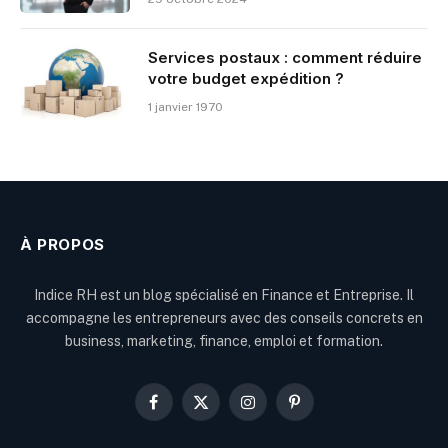
Services postaux : comment réduire
votre budget expédition ?
1 janvier 1970
À PROPOS
Indice RH est un blog spécialisé en Finance et Entreprise. Il
accompagne les entrepreneurs avec des conseils concrets en
business, marketing, finance, emploi et formation.
Facebook
X
Instagram
Pinterest
(Twitter)