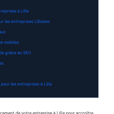
eprises à Lille
r les entreprises Lilloises
aux
es mobiles
cale grâce au SEO
ss
our les entreprises à Lille
ement de votre entreprise à Lille pour accroître