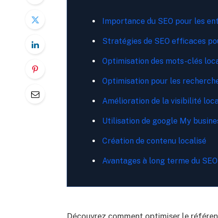
Importance du SEO pour les entr
Stratégies de SEO efficaces pou
Optimisation des mots-clés loc
Optimisation pour les recherch
Amélioration de la visibilité lo
Utilisation de google My busine
Création de contenu localisé
Avantages à long terme du SEO p
Découvrez comment optimiser le référenc