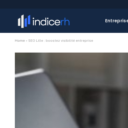
Entrepris
Home
»
SEO Lille : boostez visibilité entreprise