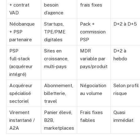
+ contrat
besoin
frais fixes
VAD
d’agence
Néobanque
Startups,
Pack +
D+2 à D+5
+ PSP
TPE/PME
commission
partenaire
digitales
PSP
PSP
Sites en
MDR
D+2 à
full‑stack
croissance,
variable par
hebdo
(acquéreur
multi-pays
pays/produit
intégré)
Acquéreur
Abonnement,
Négociation
Selon profil
spécialisé
billetterie,
au volume
risque
sectoriel
travel
Virement
Panier élevé,
Frais fixes
Quasi
instantané /
B2B,
faibles
immédiat
A2A
marketplaces