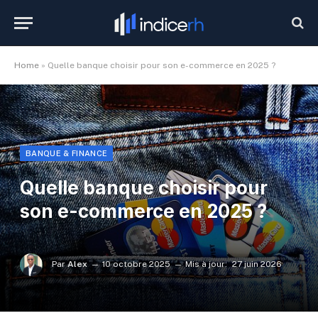
Home
»
Quelle banque choisir pour son e-commerce en 2025 ?
BANQUE & FINANCE
Quelle banque choisir pour
son e-commerce en 2025 ?
Par
Alex
10 octobre 2025
Mis à jour:
27 juin 2026