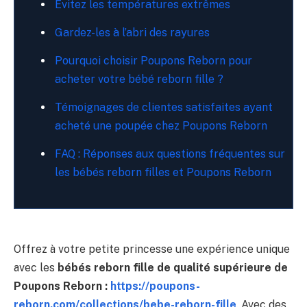
Évitez les températures extrêmes
Gardez-les à l’abri des rayures
Pourquoi choisir Poupons Reborn pour
acheter votre bébé reborn fille ?
Témoignages de clientes satisfaites ayant
acheté une poupée chez Poupons Reborn
FAQ : Réponses aux questions fréquentes sur
les bébés reborn filles et Poupons Reborn
Offrez à votre petite princesse une expérience unique
avec les
bébés reborn fille de qualité supérieure de
Poupons Reborn :
https://poupons-
reborn.com/collections/bebe-reborn-fille
. Avec des