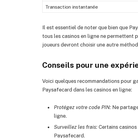
Transaction instantanée
Il est essentiel de noter que bien que P
tous les casinos en ligne ne permettent p
joueurs devront choisir une autre méthode
Conseils pour une expéri
Voici quelques recommandations pour gara
Paysafecard dans les casinos en ligne:
Protégez votre code PIN:
Ne partagez
ligne.
Surveillez les frais:
Certains casinos 
Paysafecard.