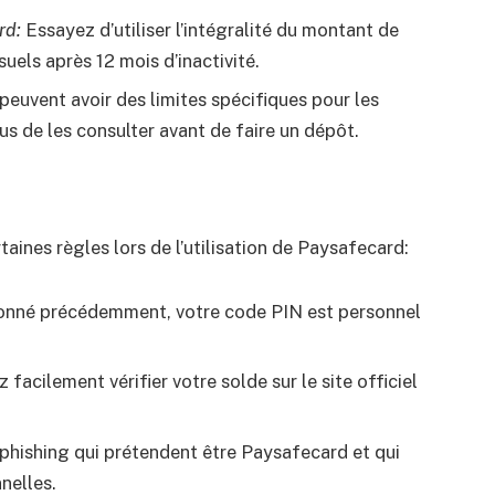
rd:
Essayez d’utiliser l’intégralité du montant de
suels après 12 mois d’inactivité.
peuvent avoir des limites spécifiques pour les
s de les consulter avant de faire un dépôt.
rtaines règles lors de l’utilisation de Paysafecard:
né précédemment, votre code PIN est personnel
facilement vérifier votre solde sur le site officiel
 phishing qui prétendent être Paysafecard et qui
nelles.