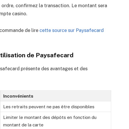
 ordre, confirmez la transaction. Le montant sera
ompte casino.
recommande de lire
cette source sur Paysafecard
utilisation de Paysafecard
afecard présente des avantages et des
Inconvénients
Les retraits peuvent ne pas être disponibles
Limiter le montant des dépôts en fonction du
montant de la carte