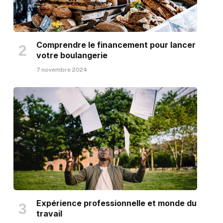
Comprendre le financement pour lancer
votre boulangerie
7 novembre 2024
Expérience professionnelle et monde du
travail