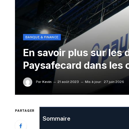
BANQUE & FINANCE
En savoir plus sur les 
Paysafecard dans les 
Par
Kevin
21 août 2023
Mis à jour:
27 juin 2026
PARTAGER
Sommaire