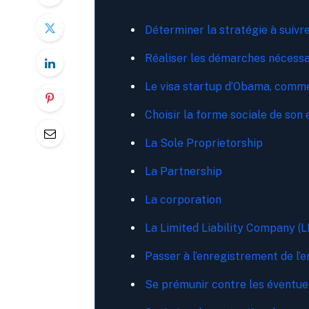
Déterminer la stratégie à suivre
Réaliser les démarches nécessai
Le visa startup d’Obama, commen
Choisir la forme sociale de son 
La Sole Proprietorship
La Partnership
La corporation
La Limited Liability Company (L
Passer à l’enregistrement de l’e
Se prémunir contre les éventue