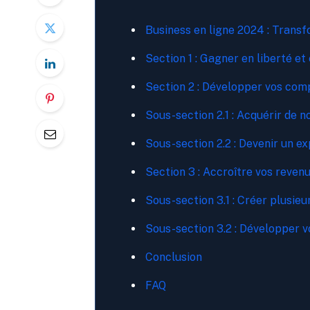
Business en ligne 2024 : Transf
Section 1 : Gagner en liberté et e
Section 2 : Développer vos com
Sous-section 2.1 : Acquérir de
Sous-section 2.2 : Devenir un e
Section 3 : Accroître vos revenu
Sous-section 3.1 : Créer plusie
Sous-section 3.2 : Développer vo
Conclusion
FAQ