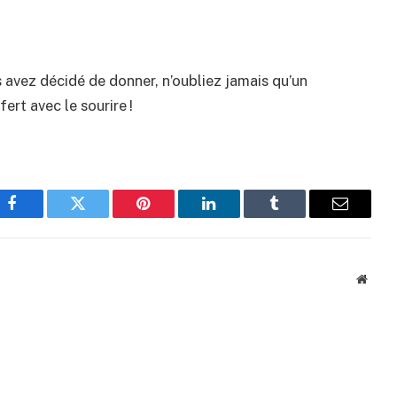
 avez décidé de donner, n’oubliez jamais qu’un
ert avec le sourire !
Facebook
Twitter
Pinterest
LinkedIn
Tumblr
Email
Websi