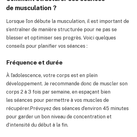
de musculation ?
Lorsque l’on déb
ute la musculation, il est important de
s’
entraîner de manière
structurée pour ne pas
se
blesser et optimiser ses progr
ès. Voici quelques
conseils pour planifier
vos séances :
Fréquence et durée
À l’adolescence, votre corps
est en plein
développement. Je recomm
ande donc de muscler son
corps
2 à 3 fois par semaine, en espa
çant bien
les
séances pour perme
ttre à vos muscles
de
récupérer.
Prévoyez des séances d’environ
45 minutes
pour garder un bon niveau
de concentration et
d’intens
ité du début à
la fin.