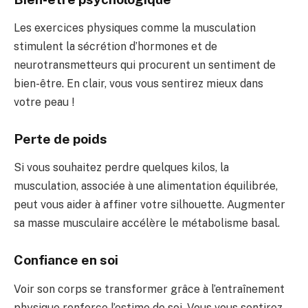
Les exercices physiques comme la mus
culation
stimulent la sécr
étion d’hormones et de
neurotransmetteurs
qui procurent un sentiment de
bien-être. En clair, vous vous
sentirez mieux dans
votre
peau !
Perte de poids
Si vous souhaitez perdre quelques k
ilos, la
musculation, associée
à une alimentation équilibrée,
peut
vous aider à affiner votre silhouette. Aug
menter
sa masse musculaire acc
élère le métab
olisme basal.
Confiance en soi
Voir son corps se transformer grâ
ce à l’entraînement
physique renforce l’
estime de soi. Vous vous
sentirez