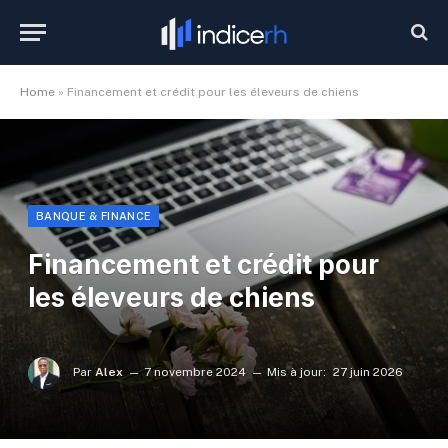
Home
»
Financement et crédit pour les éleveurs de chiens
BANQUE & FINANCE
Financement et crédit pour
les éleveurs de chiens
Par
Alex
7 novembre 2024
Mis à jour:
27 juin 2026