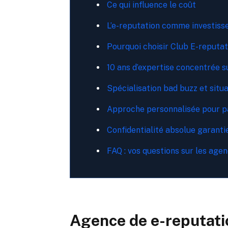
Ce qui influence le coût
L’e-reputation comme investis
Pourquoi choisir Club E-reputat
10 ans d’expertise concentrée s
Spécialisation bad buzz et situa
Approche personnalisée pour pa
Confidentialité absolue garanti
FAQ : vos questions sur les age
Agence de e-reputatio