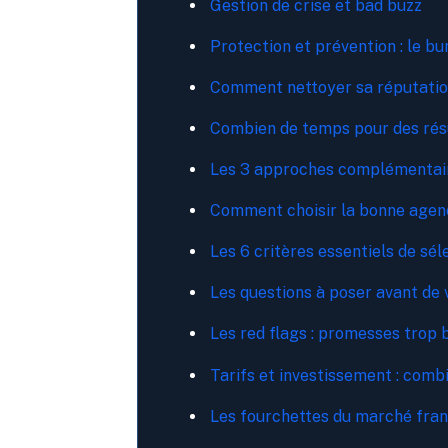
Gestion de crise et bad buzz
Protection et prévention : le b
Comment nettoyer sa réputation
Combien de temps pour des résu
Les 3 approches complémentai
Comment choisir la bonne agenc
Les 6 critères essentiels de sél
Les questions à poser avant de
Les red flags : promesses trop b
Tarifs et investissement : comb
Les fourchettes du marché fran