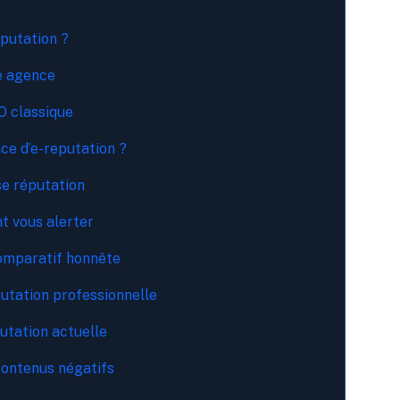
eputation ?
ne agence
O classique
ce d’e-reputation ?
se réputation
nt vous alerter
comparatif honnête
utation professionnelle
putation actuelle
contenus négatifs