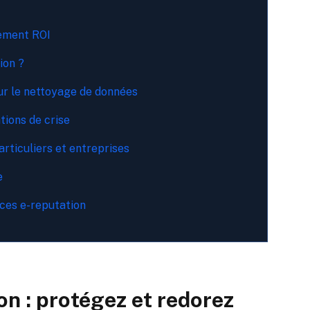
sement ROI
ion ?
ur le nettoyage de données
tions de crise
rticuliers et entreprises
e
nces e-reputation
n : protégez et redorez