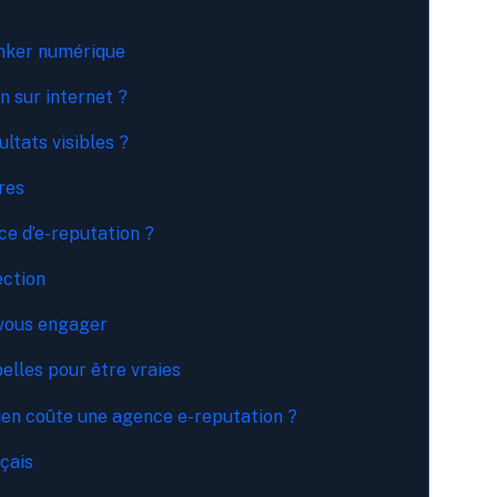
unker numérique
 sur internet ?
ltats visibles ?
res
e d’e-reputation ?
ection
 vous engager
elles pour être vraies
ien coûte une agence e-reputation ?
çais